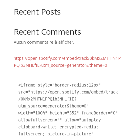
Recent Posts
Recent Comments
Aucun commentaire à afficher.
https://open.spotify.com/embed/track/0kMx2MHTN1P
PQib3NHLfIE?utm_source=generator&theme=0
<iframe style="border-radius:12px" 
src="https://open.spotify.com/embed/track
/0kMx2MHTN1PPQib3NHLfIE?
utm_source=generator&theme=0" 
width="100%" height="352" frameBorder="0" 
allowfullscreen="" allow="autoplay; 
clipboard-write; encrypted-media; 
fullscreen; picture-in-picture" 